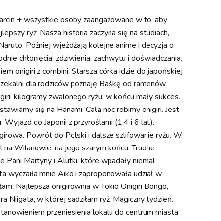
i Marcin + wszystkie osoby zaangażowane w to, aby
lepszy ryż. Nasza historia zaczyna się na studiach,
aruto. Później wjeżdżają kolejne anime i decyzja o
nie chłonięcia, zdziwienia, zachwytu i doświadczania.
em onigiri z combini. Starsza córka idzie do japońskiej
czekalni dla rodziców poznaję Baśkę od ramenów.
iri, kilogramy zwalonego ryżu, w końcu mały sukces.
tawiamy się na Hanami. Całą noc robimy onigiri. Jest
 Wyjazd do Japonii z przyroślami (1,4 i 6 lat).
girowa. Powrót do Polski i dalsze szlifowanie ryżu. W
l na Wilanowie, na jego szarym końcu. Trudne
e Pani Martyny i Alutki, które wpadały niemal
ta wyczaiła mnie Aiko i zaproponowała udział w
am. Najlepsza onigirownia w Tokio Onigiri Bongo,
a Niigata, w której sadziłam ryż. Magiczny tydzień.
tanowieniem przeniesienia lokalu do centrum miasta.