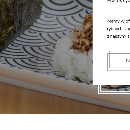
Proste, syc
Mamy w ofe
rybnych, z
z naszymi 
N