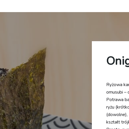
Onig
Ryżowa kanap
omusubi – c
Potrawa ba
ryżu (krótk
(dowolne),
kształt tró