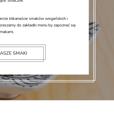
ące, smaczne.
rcie kilkanaście smaków wegańskich i
apraszamy do zakładki menu by zapoznać się
smakami.
ASZE SMAKI