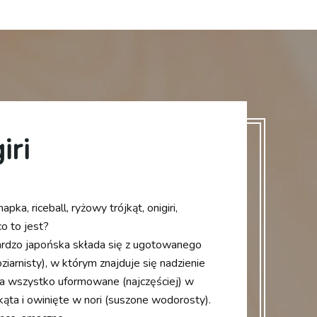
iri
ka, riceball, ryżowy trójkąt, onigiri,
o to jest?
rdzo japońska składa się z ugotowanego
oziarnisty), w którym znajduje się nadzienie
 a wszystko uformowane (najczęściej) w
jkąta i owinięte w nori (suszone wodorosty).