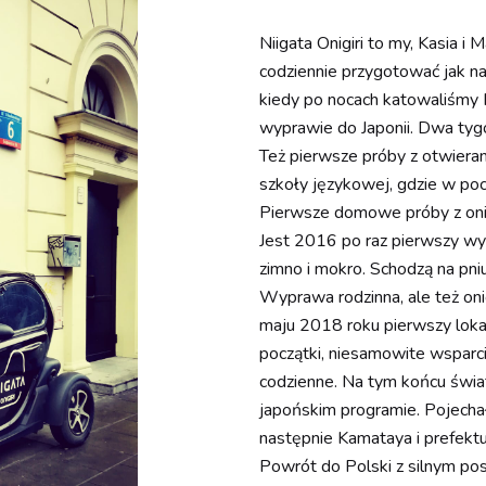
Niigata Onigiri to my, Kasia 
codziennie przygotować jak naj
kiedy po nocach katowaliśmy N
wyprawie do Japonii. Dwa tygod
Też pierwsze próby z otwierani
szkoły językowej, gdzie w po
Pierwsze domowe próby z onig
Jest 2016 po raz pierwszy wys
zimno i mokro. Schodzą na pniu.
Wyprawa rodzinna, ale też oni
maju 2018 roku pierwszy loka
początki, niesamowite wsparci
codzienne. Na tym końcu świa
japońskim programie. Pojechał
następnie Kamataya i prefektur
Powrót do Polski z silnym pos