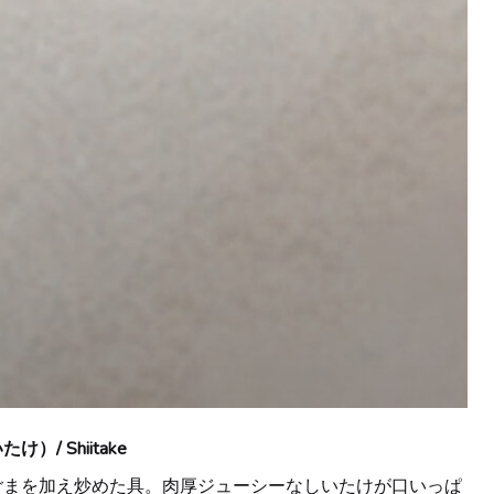
）/ Shiitake
ごまを加え炒めた具。肉厚ジューシーなしいたけが口いっぱ