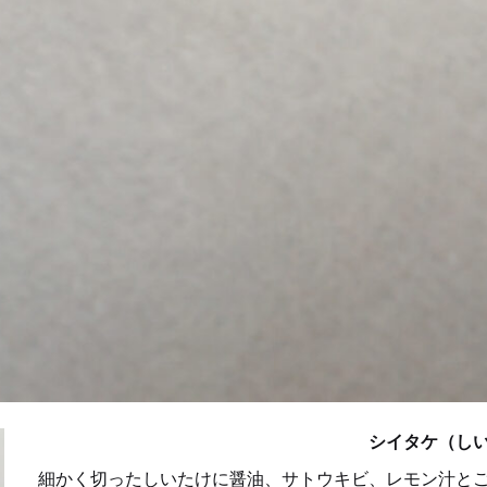
シイタケ（しいたけ
細かく切ったしいたけに醤油、サトウキビ、レモン汁と